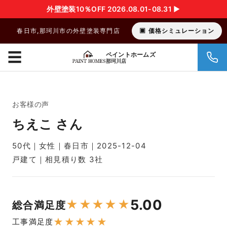
外壁塗装10％OFF 2026.08.01-08.31 ▶︎
春日市,那珂川市の外壁塗装専門店
価格シミュレーション
☰
ペイントホームズ
那珂川店
お客様の声
ちえこ さん
50代｜女性｜春日市｜2025-12-04
戸建て｜相見積り数 3社
5.00
★
★
★
★
★
総合満足度
★
★
★
★
★
工事満足度