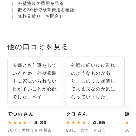
外壁塗装の費用を見る
匿名30秒で概算費用を確認
無料見積り・お問合せ
他の口コミを見る
夫婦とも仕事をして
外壁に細いひび割れ
他
いるため、外壁塗装
のようなものがあ
事
中に家にいられない
り、このまま塗装し
に
日が多いことが心配
て大丈夫なのか気に
て
でした。ペイ…
なっていました…
し
てつお さん
クロ さん
姫子
★
★
★
★
★
4.33
★
★
★
★
★
4.65
★
★
30代｜男性｜那珂川市
60代｜男性｜春日市
50